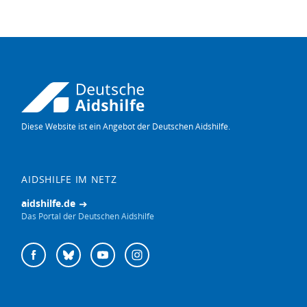
Diese Website ist ein Angebot der Deutschen Aidshilfe.
Diese
Website
auf
Englisch
AIDSHILFE IM NETZ
aidshilfe.de
Das Portal der Deutschen Aidshilfe
Deutsche
Facebook
Bluesky
YouTube
Instagram
Aidshilfe
auf